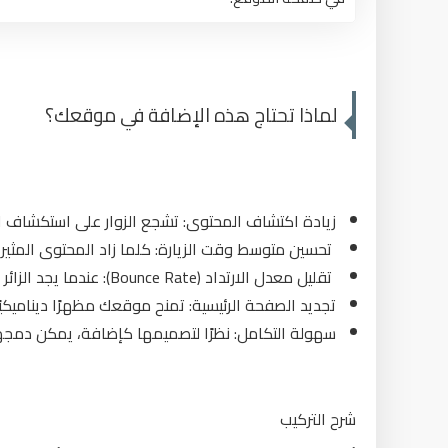
لماذا تحتاج هذه الإضافة في موقعك؟
زيادة اكتشاف المحتوى: تشجع الزوار على استكشاف الم
تحسين متوسط وقت الزيارة: كلما زاد المحتوى المثير 
تقليل معدل الارتداد (Bounce Rate): عندما يجد الزائر محتوى متنوعًا وجذابًا، تقل احتمالية مغادرته للموقع بسرعة.
تجديد الصفحة الرئيسية: تمنح موقعك مظهرًا ديناميكيً
سهولة التكامل: نظرًا لتصميمها كإضافة، يمكن دمجها بس
شرح التركيب