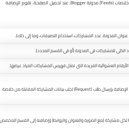
تعتمد الإضافة على لغة الجافاسكريبت لجلب البيانات من خلاصات (Feeds) مدونة Blogger. عند تحميل الصفحة، تقوم الإضافة
عنوان المدونة، عدد المشاركات، استخدام التصنيفات، وما إلى ذلك).
 الكلي للمشاركات في المدونة (أو في القسم المحدد).
لأرقام العشوائية الفريدة التي تمثل فهرس المشاركات المراد عرضها.
جلب بيانات المشاركات: لكل رقم عشوائي تم إنشاؤه، تقوم الإضافة بإرسال طلب (Request) لجلب بيانات المشاركة المقابلة من خلاصة
عرض المشاركات: بمجرد جلب البيانات، يتم بناء العنصر HTML لكل مشاركة (مع الصورة والعنوان والروابط) وإضافته إلى القسم المخصص