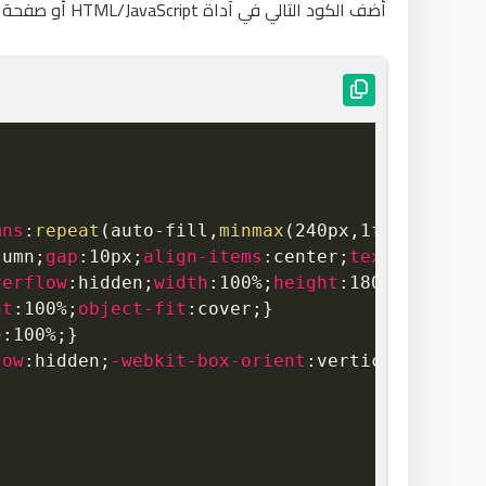
أضف الكود التالي في آداة HTML/JavaScript أو صفحة أو موضوع
mns
:
repeat
(
auto-fill
,
minmax
(
240px
,
1fr
)
)
;
gap
:
2
lumn
;
gap
:
10px
;
align-items
:
center
;
text-align
:
c
verflow
:
hidden
;
width
:
100%
;
height
:
180px
;
border
ht
:
100%
;
object-fit
:
cover
;
}
e
:
100%
;
}
low
:
hidden
;
-webkit-box-orient
:
vertical
;
-webki