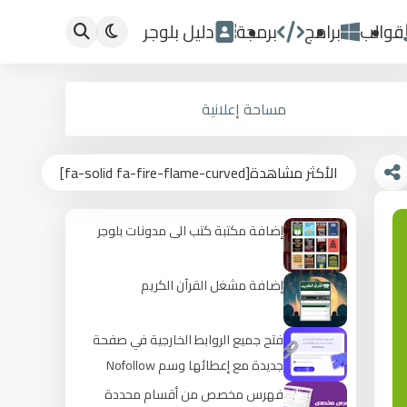
قوالب
برامج
برمجة
دليل بلوجر
مساحة إعلانية
الأكثر مشاهدة[fa-solid fa-fire-flame-curved]
إضافة مكتبة كتب الى مدونات بلوجر
إضافة مشغل القرآن الكريم
فتح جميع الروابط الخارجية في صفحة
جديدة مع إعطائها وسم Nofollow
فهرس مخصص من أقسام محددة