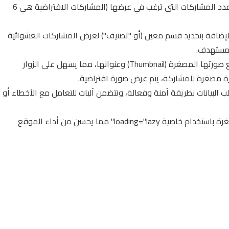
التحكم في عدد المشاركات: يمكنك بسهولة تحديد عدد المشاركات التي ترغب في عرضها (المشاركات الافتراضية هي 6
سب القسم (Label): تسمح لك الإضافة بتحديد قسم معين (أو "تصنيف") لعرض المشاركات العشوائية
لمستهدف.
عرض صورة مصغرة وعنوان: كل مشاركة تُعرض مع صورتها المصغرة (Thumbnail) وعنوانها، مما يسهل على الزوار
ة مصغرة للمشاركة، يتم عرض صورة افتراضية.
لبيانات بطريقة آمنة وفعالة، وتتضمن آليات للتعامل مع الأخطاء أو
تحميل صور "Lazy Loading": يتم تحميل الصور المصغرة باستخدام خاصية loading="lazy" مما يحسن من أداء الموقع