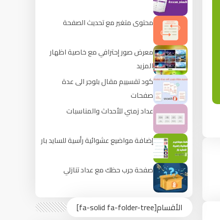
محتوى متغير مع تحديث الصفحة
معرض صور إحترافي مع خاصية اظهار
المزيد
كود تقسييم مقال بلوجر الى عدة
صفحات
عداد زمني للأحداث والمناسبات
إضافة مواضيع عشوائية رأسية للسايد بار
صفحة جرب حظك مع عداد تنازلي
الأقسام[fa-solid fa-folder-tree]