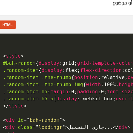
HTML
<
style
>
#bah-random
{
display
:
grid
;
grid-template-colu
.random-item
{
display
:
flex
;
flex-direction
:
co
.random-item .the-thumb
{
position
:
relative
;
o
.random-item .the-thumb img
{
width
:
100%
;
heig
.random-item h5
{
margin
:
0
;
padding
:
0
;
font-siz
.random-item h5 a
{
display
:
-webkit-box
;
overf
</
style
>
<
div
id
=
"
bah-random
"
>
>
div
</
جاري التحميل...
>
"
loadingr
"
=
class
div
<