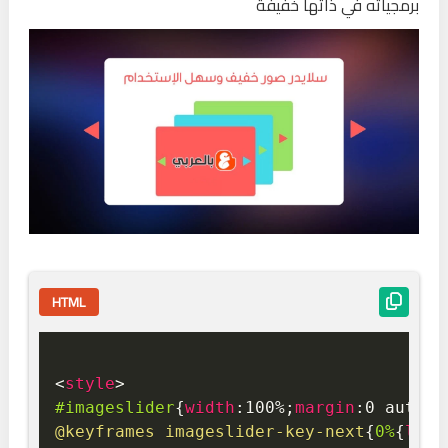
برمجياته في ذاتها خفيفة
HTML
<
style
>
#imageslider
{
width
:
100%
;
margin
:
0 auto 2
@keyframes
 imageslider-key-next
{
0%
{
left