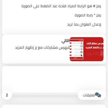
@media
 screen 
and
(
max-width
:
 400px
)
{
رمز # هو الرابط المراد فتحه عند الضغط على الصورة
</
style
>
رمز * رابط الصورة
وعدل العنوان بما تريد
<
div
id
=
"
imageslider
"
>
<
div
>
التالي
فهرس مشاركات مع زر إظهار المزيد
<!--بداية صورة-->
<
div
>
<
a
href
=
"
#
"
target
=
"
_blank
"
>
<
img
src
=
"
*
"
>
>
b
</
العنوان الظاهر على الصورة
>
b
<
</
a
>
</
div
>
تعليقات
2
<!--نهاية صورة-->