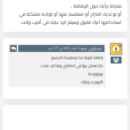
شاركنا برأيك حول الإضافة ,
أو لو لديك اقتراح أو استفسار عنها أو تواجه مشكلة في
</
div
>
استخدامها اترك تعليق وسيتم الرد عليك في أقرب وقت.
<
button
class
=
"
BTlef
"
>
❯
</
button
>
<
button
class
=
"
BTRig
"
>
❮
</
button
>
</
div
>
صحراوي منير
19 أبريل 2025 في 2:27 ص
إضافة قوية جدا ومفيدة للجميع
<
script
type
=
"
text/javascript
"
>
كنا نعمل بها في الماضي وها قد عادت
//
رووووعة
<![CDATA[
اللهم زد وبارك
function
imagesliders
(
o
)
{
"use strict"
;
v
var
 imagesliders
=
new
imagesliders
(
{
sele
//
]]>
</
script
>